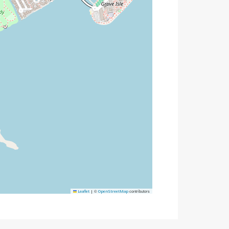
©
contributors
Leaflet
|
OpenStreetMap