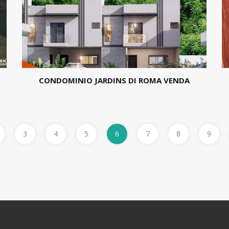
CONDOMINIO JARDINS DI ROMA VENDA
3
4
5
6
7
8
9