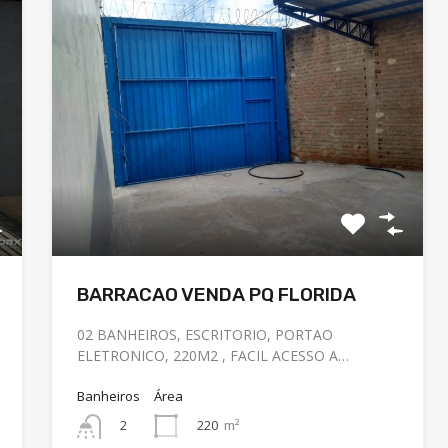
BARRACAO VENDA PQ FLORIDA
02 BANHEIROS, ESCRITORIO, PORTAO
ELETRONICO, 220M2 , FACIL ACESSO A…
Banheiros
Área
220
m²
2