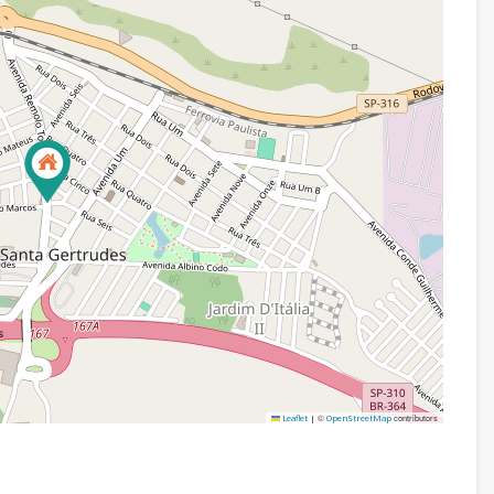
©
contributors
Leaflet
|
OpenStreetMap