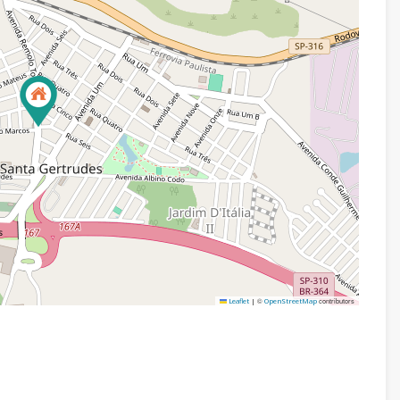
©
contributors
Leaflet
|
OpenStreetMap