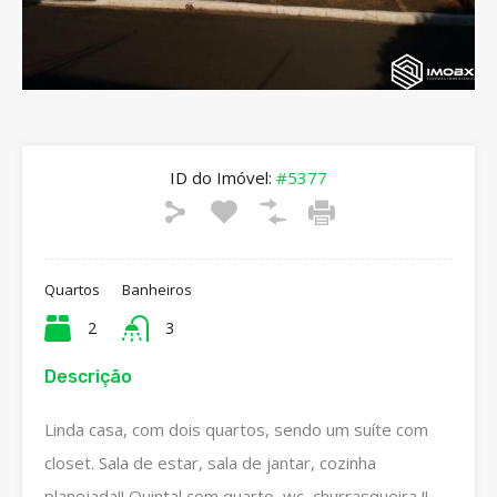
ID do Imóvel:
#5377
Quartos
Banheiros
2
3
Descrição
Linda casa, com dois quartos, sendo um suíte com
closet. Sala de estar, sala de jantar, cozinha
planejada!! Quintal com quarto, wc, churrasqueira !!