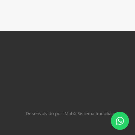
Desenvolvido por
iMobX Sistema Imobiliários