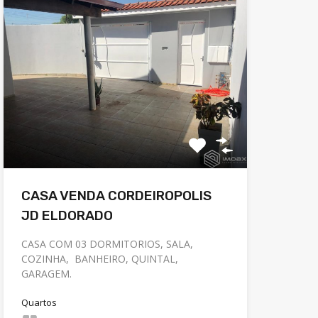
CASA VENDA CORDEIROPOLIS
JD ELDORADO
CASA COM 03 DORMITORIOS, SALA,
COZINHA, BANHEIRO, QUINTAL,
GARAGEM.
Quartos