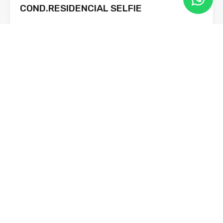
COND.RESIDENCIAL SELFIE
SAO 02 DORMITORIOS COM A/E, SENDO 01
SUITE,BANHEIRO SOCIAL, COZINHA…
R$580.000