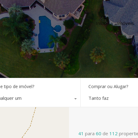
Início
Imóveis
e tipo de imóvel?
Comprar ou Alugar?
alquer um
Tanto faz
41
para
60
de
112
properti