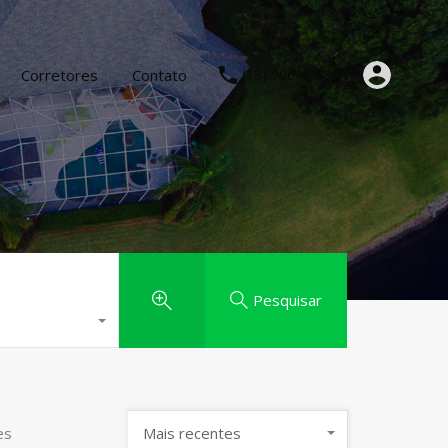
Corretores
Contato
(19) 99612-3854
Pesquisar
es
Mais recentes